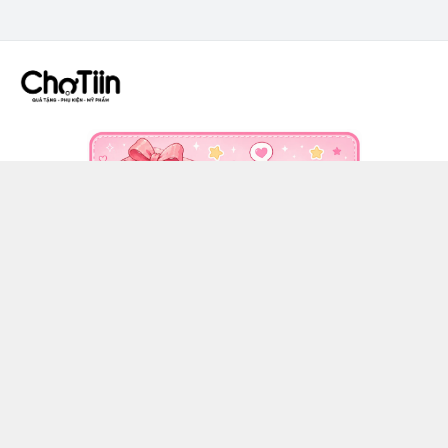
CÔNG TY TNHH CHỢ TIIN - MST 3502555353
036 608 0818
https://www.facebook.com/chotiinquatangphukien
0366080818
chotiin.vn@gmail.com
Chính sách
Hướng dẫn mua hàng