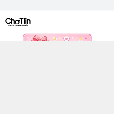
CÔNG TY TNHH CHỢ TIIN - MST 3502555353
036 608 0818
https://www.facebook.com/chotiinquatangphukien
0366080818
chotiin.vn@gmail.com
Chính sách
Hướng dẫn mua hàng