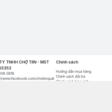
Y TNHH CHỢ TIIN - MST
Chính sách
55353
Hướng dẫn mua hàng
608 0818
Chính sách đổi trả
://www.facebook.com/chotiinquat
Chính sách bảo mật
hukien
Chính sách thanh toán
080818
Chính sách vận chuyển & giao nh
in.vn@gmail.com