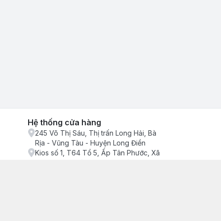
Hệ thống cửa hàng
245 Võ Thị Sáu, Thị trấn Long Hải, Bà
Rịa - Vũng Tàu - Huyện Long Điền
Kios số 1, T64 Tổ 5, Ấp Tân Phước, Xã
Phước Tỉnh, Bà Rịa - Vũng Tàu - Huyện
Long Điền
ận