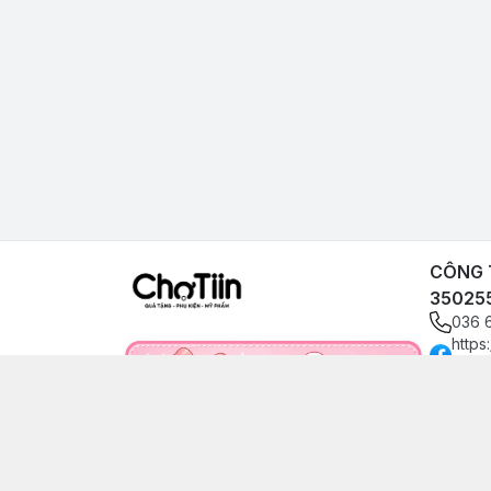
CÔNG T
35025
036 
https
angp
0366
choti