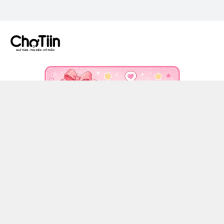
CÔNG TY TNHH CHỢ TIIN - MST 3502555353
036 608 0818
https://www.facebook.com/chotiinquatangphukien
0366080818
chotiin.vn@gmail.com
Chính sách
Hướng dẫn mua hàng