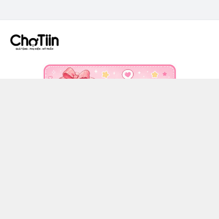
CÔNG TY TNHH CHỢ TIIN - MST 3502555353
036 608 0818
https://www.facebook.com/chotiinquatangphukien
0366080818
chotiin.vn@gmail.com
Chính sách
Hướng dẫn mua hàng