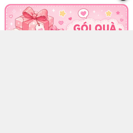
CÔNG TY TNHH CHỢ TIIN - MST 3502555353
036 608 0818
https://www.facebook.com/chotiinquatangphukien
0366080818
chotiin.vn@gmail.com
Chính sách
Hướng dẫn mua hàng
Chính sách đổi trả
Chính sách bảo mật