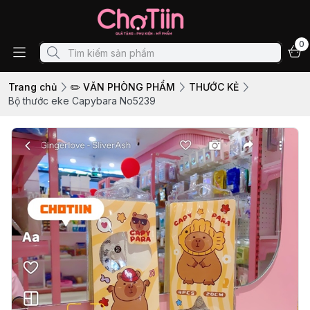
0
Trang chủ
✏️ VĂN PHÒNG PHẨM
THƯỚC KẺ
Bộ thước eke Capybara No5239