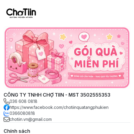
CÔNG TY TNHH CHỢ TIIN - MST 3502555353
036 608 0818
https://www.facebook.com/chotiinquatangphukien
0366080818
chotiin.vn@gmail.com
Chính sách