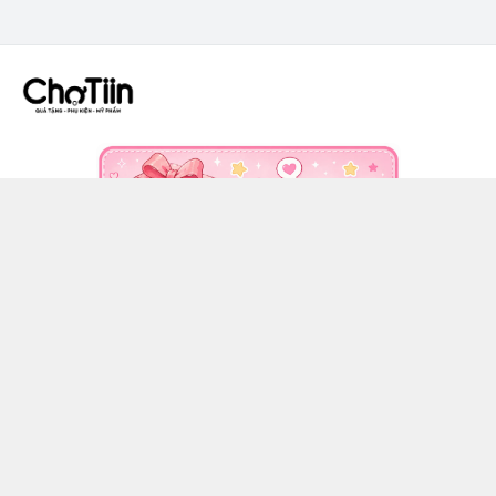
CÔNG TY TNHH CHỢ TIIN - MST 3502555353
036 608 0818
https://www.facebook.com/chotiinquatangphukien
0366080818
chotiin.vn@gmail.com
Chính sách
Hướng dẫn mua hàng