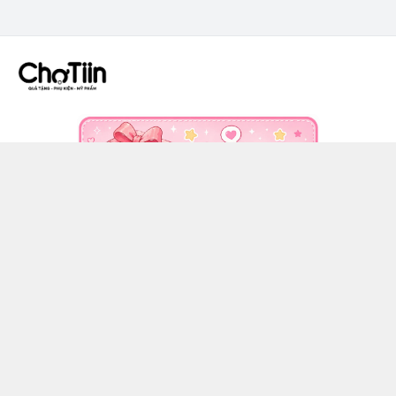
CÔNG TY TNHH CHỢ TIIN - MST 3502555353
036 608 0818
https://www.facebook.com/chotiinquatangphukien
0366080818
chotiin.vn@gmail.com
Chính sách
Hướng dẫn mua hàng