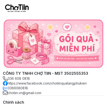
CÔNG TY TNHH CHỢ TIIN - MST 3502555353
036 608 0818
https://www.facebook.com/chotiinquatangphukien
0366080818
chotiin.vn@gmail.com
Chính sách