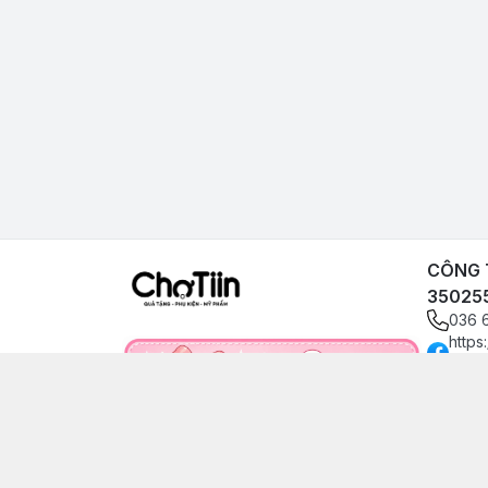
CÔNG T
35025
036 
https
angp
0366
choti