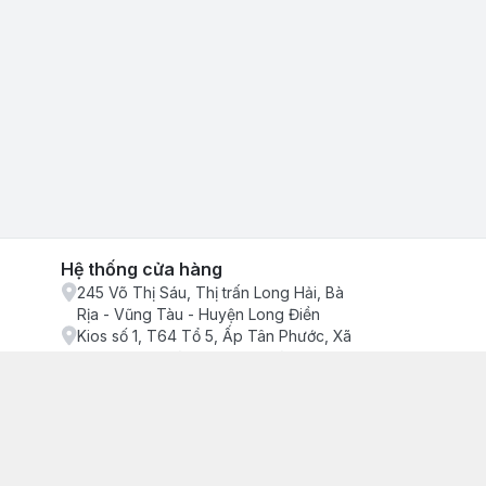
Hệ thống cửa hàng
245 Võ Thị Sáu, Thị trấn Long Hải, Bà
Rịa - Vũng Tàu - Huyện Long Điền
Kios số 1, T64 Tổ 5, Ấp Tân Phước, Xã
Phước Tỉnh, Bà Rịa - Vũng Tàu - Huyện
Long Điền
ận