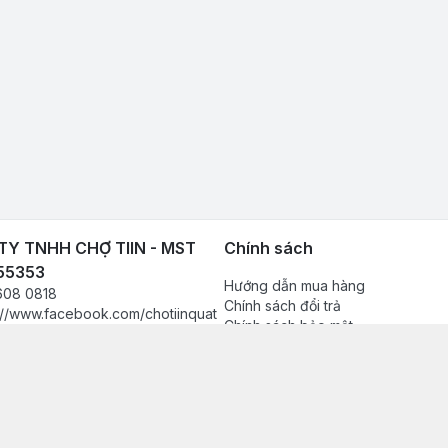
Y TNHH CHỢ TIIN - MST
Chính sách
55353
Hướng dẫn mua hàng
608 0818
Chính sách đổi trả
://www.facebook.com/chotiinquat
Chính sách bảo mật
hukien
Chính sách thanh toán
080818
Chính sách vận chuyển & giao nh
in.vn@gmail.com