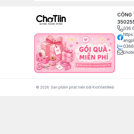
CÔNG T
35025
036 
https
angp
0366
choti
© 2026
Sản phẩm phát triển bởi KiotVietWeb