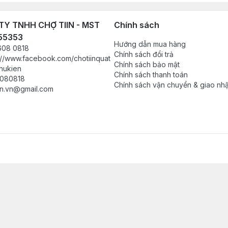
Y TNHH CHỢ TIIN - MST
Chính sách
55353
Hướng dẫn mua hàng
608 0818
Chính sách đổi trả
://www.facebook.com/chotiinquat
Chính sách bảo mật
hukien
Chính sách thanh toán
080818
Chính sách vận chuyển & giao nh
in.vn@gmail.com