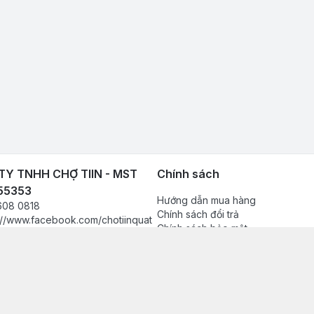
Y TNHH CHỢ TIIN - MST
Chính sách
55353
Hướng dẫn mua hàng
608 0818
Chính sách đổi trả
://www.facebook.com/chotiinquat
Chính sách bảo mật
hukien
Chính sách thanh toán
080818
Chính sách vận chuyển & giao nh
in.vn@gmail.com