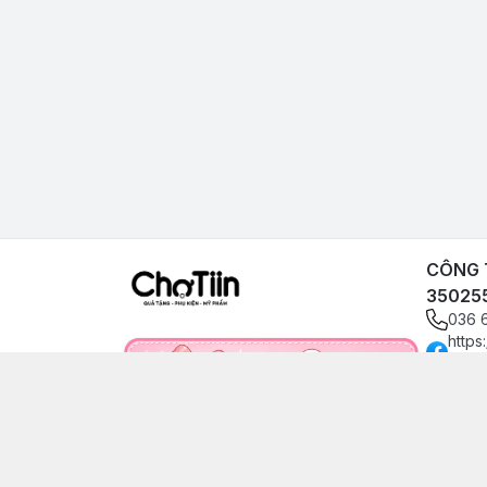
CÔNG T
35025
036 
https
angp
0366
choti