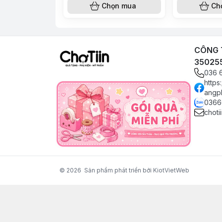
Chọn mua
Ch
CÔNG T
35025
036 
https
angp
0366
choti
© 2026
Sản phẩm phát triển bởi KiotVietWeb