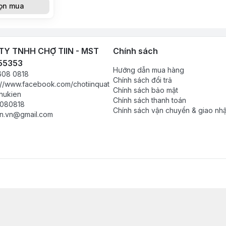
ọn mua
Y TNHH CHỢ TIIN - MST
Chính sách
55353
Hướng dẫn mua hàng
608 0818
Chính sách đổi trả
://www.facebook.com/chotiinquat
Chính sách bảo mật
hukien
Chính sách thanh toán
080818
Chính sách vận chuyển & giao nh
in.vn@gmail.com