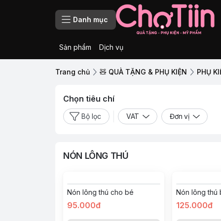
Danh mục
Sản phẩm
Dịch vụ
Trang chủ
🧸 QUÀ TẶNG & PHỤ KIỆN
PHỤ K
Chọn tiêu chí
Bộ lọc
VAT
Đơn vị
NÓN LÔNG THÚ
Nón lông thú cho bé
Nón lông thú 
95.000đ
125.000đ