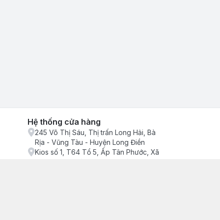
Hệ thống cửa hàng
245 Võ Thị Sáu, Thị trấn Long Hải, Bà
Rịa - Vũng Tàu - Huyện Long Điền
Kios số 1, T64 Tổ 5, Ấp Tân Phước, Xã
Phước Tỉnh, Bà Rịa - Vũng Tàu - Huyện
Long Điền
ận