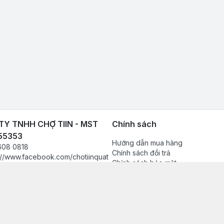
Y TNHH CHỢ TIIN - MST
Chính sách
55353
Hướng dẫn mua hàng
608 0818
Chính sách đổi trả
://www.facebook.com/chotiinquat
Chính sách bảo mật
hukien
Chính sách thanh toán
080818
Chính sách vận chuyển & giao nh
in.vn@gmail.com