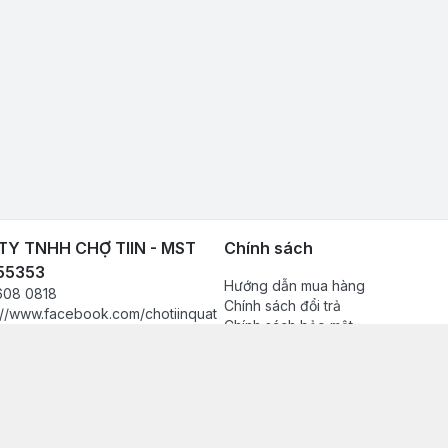
Y TNHH CHỢ TIIN - MST
Chính sách
55353
Hướng dẫn mua hàng
608 0818
Chính sách đổi trả
://www.facebook.com/chotiinquat
Chính sách bảo mật
hukien
Chính sách thanh toán
080818
Chính sách vận chuyển & giao nh
in.vn@gmail.com