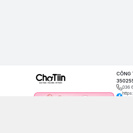
CÔNG T
35025
036 
https
angp
0366
choti