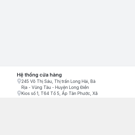
Hệ thống cửa hàng
245 Võ Thị Sáu, Thị trấn Long Hải, Bà
Rịa - Vũng Tàu - Huyện Long Điền
Kios số 1, T64 Tổ 5, Ấp Tân Phước, Xã
Phước Tỉnh, Bà Rịa - Vũng Tàu - Huyện
Long Điền
ận