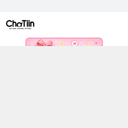
CÔNG TY TNHH CHỢ TIIN - MST 3502555353
036 608 0818
https://www.facebook.com/chotiinquatangphukien
0366080818
chotiin.vn@gmail.com
Chính sách
Hướng dẫn mua hàng