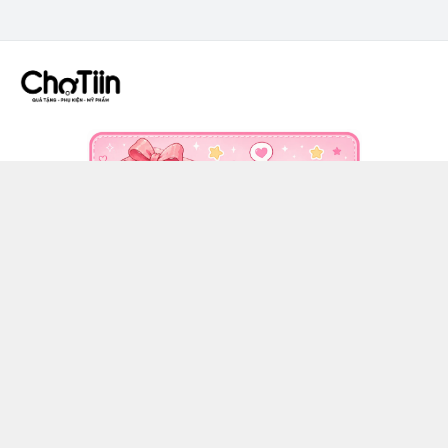
CÔNG TY TNHH CHỢ TIIN - MST 3502555353
036 608 0818
https://www.facebook.com/chotiinquatangphukien
0366080818
chotiin.vn@gmail.com
Chính sách
Hướng dẫn mua hàng