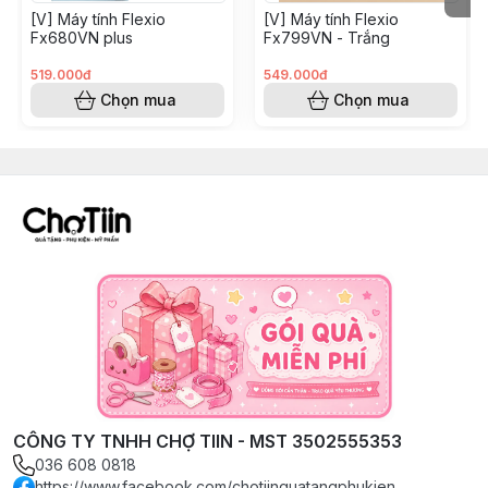
[V] Máy tính Flexio
[V] Máy tính Flexio
Fx680VN plus
Fx799VN - Trắng
519.000đ
549.000đ
Chọn mua
Chọn mua
CÔNG TY TNHH CHỢ TIIN - MST 3502555353
036 608 0818
https://www.facebook.com/chotiinquatangphukien