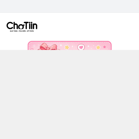
CÔNG TY TNHH CHỢ TIIN - MST 3502555353
036 608 0818
https://www.facebook.com/chotiinquatangphukien
0366080818
chotiin.vn@gmail.com
Chính sách
Hướng dẫn mua hàng