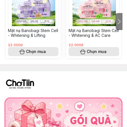
Đối tượng khuyên dùng :
- Dành cho mọi loại da.
- Dành cho làn da xỉn màu, không đều màu, có nhiều
Mặt nạ Banobagi Stem Cell
Mặt nạ Banobagi Stem Cell
thâm nám.
- Whitening & Lifting
- Whitening & AC Care
22.000đ
22.000đ
HDSD :
Chọn mua
Chọn mua
Sau khi vệ sinh da mặt xong, đắp mặt nạ lên mặt từ 15-
20p. Tuần sdung 2-3 lần.