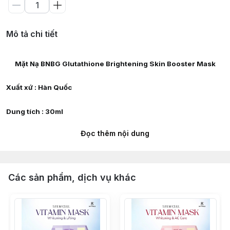
Mô tả chi tiết
Mặt Nạ BNBG Glutathione Brightening Skin Booster Mask
Xuất xứ : Hàn Quốc
Dung tích : 30ml
Đọc thêm nội dung
Công dụng :
Chứa Glutathione, Vitamin C và các lợi khuẩn từ công
nghệ lên mên tinh khiết Cheongha Therapy giúp hỗ trợ
Các sản phẩm, dịch vụ khác
dưỡng trắng da, hạn chế sản sinh melanin, làm đều
màu da, củng cố hàng rào bảo vệ da mang lại làm da
sáng mịn, căng mướt.