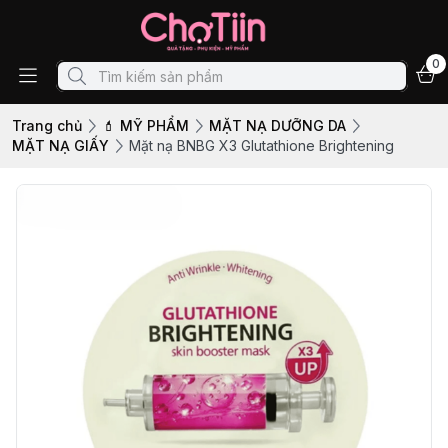
0
Trang chủ
💄 MỸ PHẨM
MẶT NẠ DƯỠNG DA
MẶT NẠ GIẤY
Mặt nạ BNBG X3 Glutathione Brightening