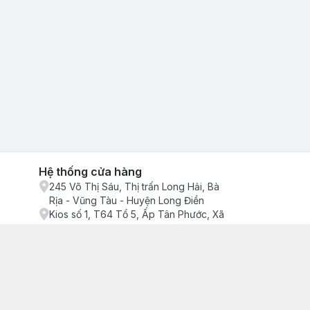
Hệ thống cửa hàng
245 Võ Thị Sáu, Thị trấn Long Hải, Bà
Rịa - Vũng Tàu - Huyện Long Điền
Kios số 1, T64 Tổ 5, Ấp Tân Phước, Xã
Phước Tỉnh, Bà Rịa - Vũng Tàu - Huyện
Long Điền
ận