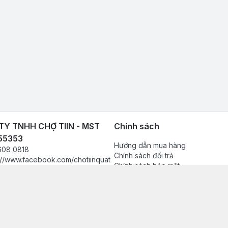
Y TNHH CHỢ TIIN - MST
Chính sách
55353
Hướng dẫn mua hàng
608 0818
Chính sách đổi trả
://www.facebook.com/chotiinquat
Chính sách bảo mật
hukien
Chính sách thanh toán
080818
Chính sách vận chuyển & giao nh
in.vn@gmail.com