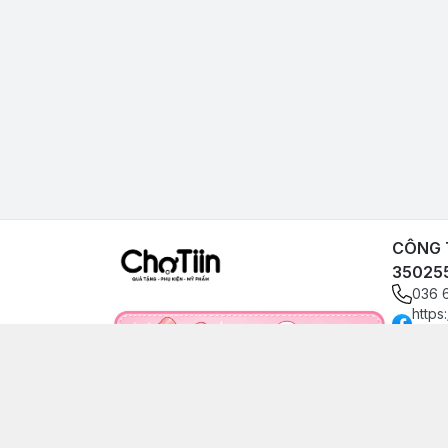
CÔNG T
35025
036 
https
angp
0366
choti