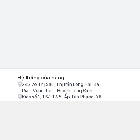
Hệ thống cửa hàng
245 Võ Thị Sáu, Thị trấn Long Hải, Bà
Rịa - Vũng Tàu - Huyện Long Điền
Kios số 1, T64 Tổ 5, Ấp Tân Phước, Xã
Phước Tỉnh, Bà Rịa - Vũng Tàu - Huyện
Long Điền
ận