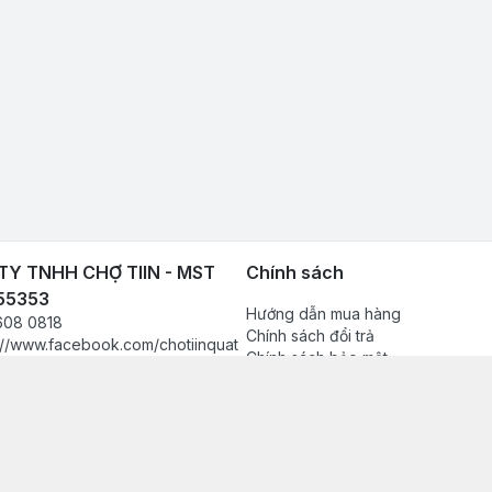
Y TNHH CHỢ TIIN - MST
Chính sách
55353
Hướng dẫn mua hàng
608 0818
Chính sách đổi trả
://www.facebook.com/chotiinquat
Chính sách bảo mật
hukien
Chính sách thanh toán
080818
Chính sách vận chuyển & giao nh
in.vn@gmail.com