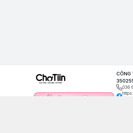
CÔNG T
35025
036 
https
angp
0366
choti