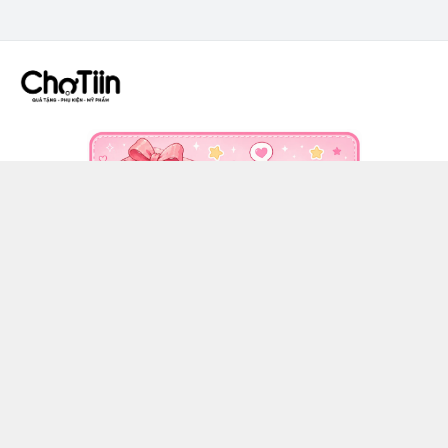
CÔNG TY TNHH CHỢ TIIN - MST 3502555353
036 608 0818
https://www.facebook.com/chotiinquatangphukien
0366080818
chotiin.vn@gmail.com
Chính sách
Hướng dẫn mua hàng