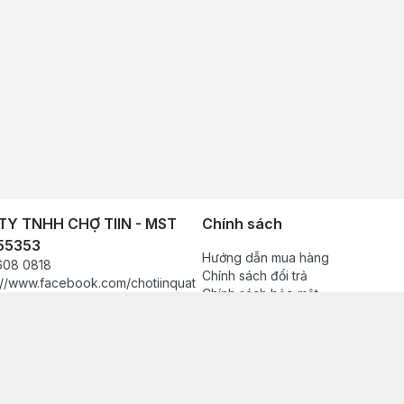
Y TNHH CHỢ TIIN - MST
Chính sách
55353
Hướng dẫn mua hàng
608 0818
Chính sách đổi trả
://www.facebook.com/chotiinquat
Chính sách bảo mật
hukien
Chính sách thanh toán
080818
Chính sách vận chuyển & giao nh
in.vn@gmail.com