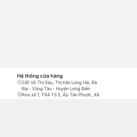
Hệ thống cửa hàng
245 Võ Thị Sáu, Thị trấn Long Hải, Bà
Rịa - Vũng Tàu - Huyện Long Điền
Kios số 1, T64 Tổ 5, Ấp Tân Phước, Xã
Phước Tỉnh, Bà Rịa - Vũng Tàu - Huyện
Long Điền
ận