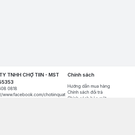
Y TNHH CHỢ TIIN - MST
Chính sách
55353
Hướng dẫn mua hàng
608 0818
Chính sách đổi trả
://www.facebook.com/chotiinquat
Chính sách bảo mật
hukien
Chính sách thanh toán
080818
Chính sách vận chuyển & giao nh
in.vn@gmail.com