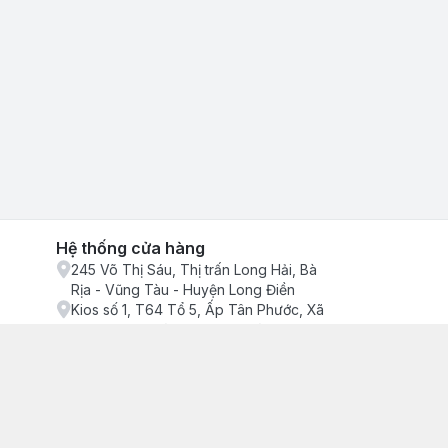
Hệ thống cửa hàng
245 Võ Thị Sáu, Thị trấn Long Hải, Bà
Rịa - Vũng Tàu - Huyện Long Điền
Kios số 1, T64 Tổ 5, Ấp Tân Phước, Xã
Phước Tỉnh, Bà Rịa - Vũng Tàu - Huyện
Long Điền
ận