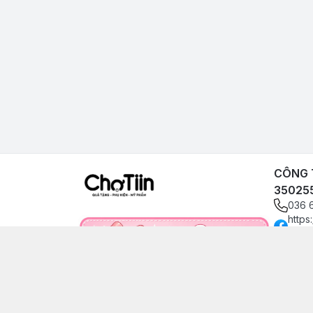
CÔNG T
35025
036 
https
angp
0366
choti