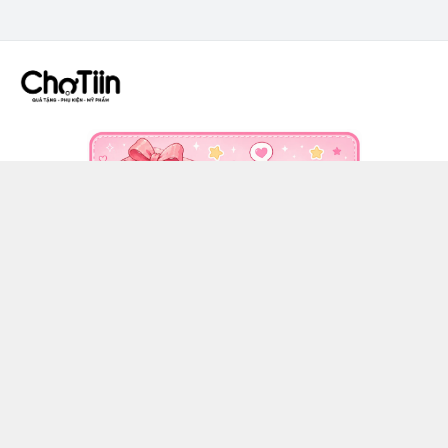
CÔNG TY TNHH CHỢ TIIN - MST 3502555353
036 608 0818
https://www.facebook.com/chotiinquatangphukien
0366080818
chotiin.vn@gmail.com
Chính sách
Hướng dẫn mua hàng