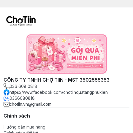
CÔNG TY TNHH CHỢ TIIN - MST 3502555353
036 608 0818
https://www.facebook.com/chotiinquatangphukien
0366080818
chotiin.vn@gmail.com
Chính sách
Hướng dẫn mua hàng
Chính sách đổi trả