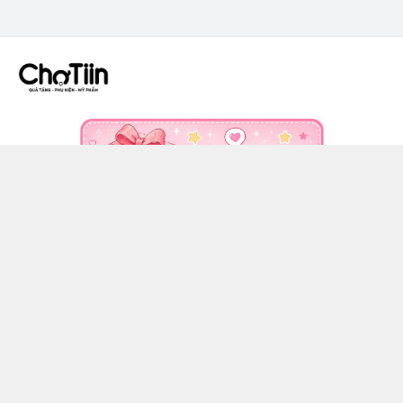
CÔNG TY TNHH CHỢ TIIN - MST 3502555353
036 608 0818
https://www.facebook.com/chotiinquatangphukien
0366080818
chotiin.vn@gmail.com
Chính sách
Hướng dẫn mua hàng