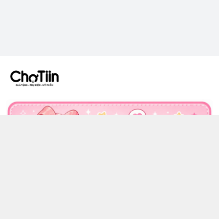
CÔNG TY TNHH CHỢ TIIN - MST 3502555353