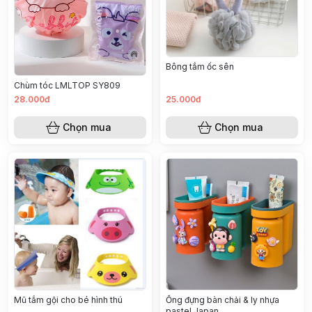
Bông tắm ốc sên
Chùm tóc LMLTOP SY809
28.000đ
25.000đ
Chọn mua
Chọn mua
Mũ tắm gội cho bé hình thú
Ống đựng bàn chải & ly nhựa
pastel Japan