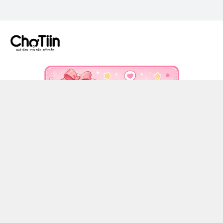
CÔNG TY TNHH CHỢ TIIN - MST 3502555353
036 608 0818
https://www.facebook.com/chotiinquatangphukien
0366080818
chotiin.vn@gmail.com
Chính sách
Hướng dẫn mua hàng