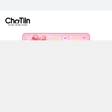
CÔNG TY TNHH CHỢ TIIN - MST 3502555353
036 608 0818
https://www.facebook.com/chotiinquatangphukien
0366080818
chotiin.vn@gmail.com
Chính sách
Hướng dẫn mua hàng