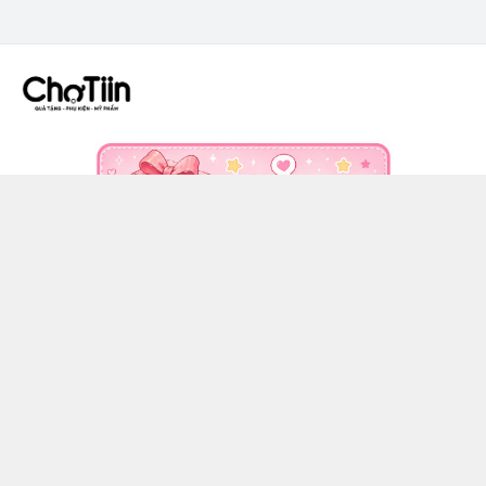
CÔNG TY TNHH CHỢ TIIN - MST 3502555353
036 608 0818
https://www.facebook.com/chotiinquatangphukien
0366080818
chotiin.vn@gmail.com
Chính sách
Hướng dẫn mua hàng