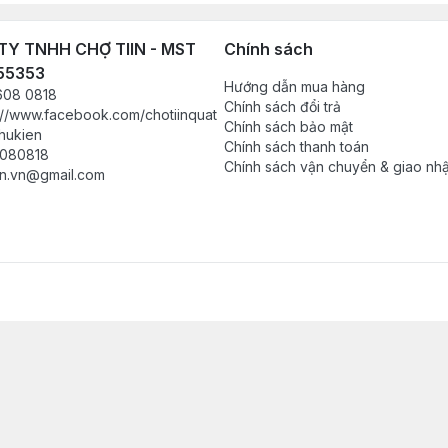
Y TNHH CHỢ TIIN - MST
Chính sách
55353
Hướng dẫn mua hàng
608 0818
Chính sách đổi trả
://www.facebook.com/chotiinquat
Chính sách bảo mật
hukien
Chính sách thanh toán
080818
Chính sách vận chuyển & giao nh
in.vn@gmail.com