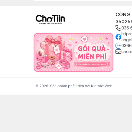
CÔNG T
35025
036 
https
angp
0366
choti
© 2026
Sản phẩm phát triển bởi KiotVietWeb