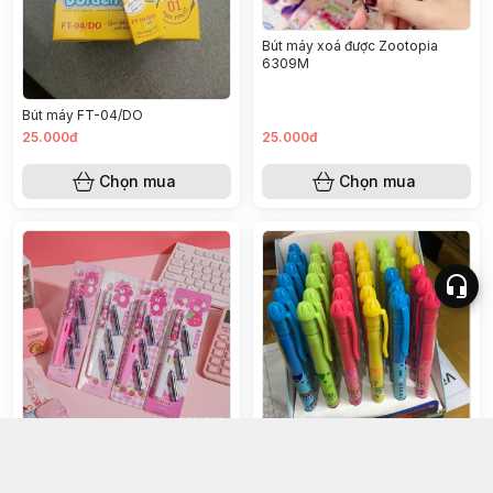
Bút máy xoá được Zootopia
6309M
Bút máy FT-04/DO
25.000đ
25.000đ
Chọn mua
Chọn mua
Bút máy deli Super Wings Q894
Bút máy Lotso + 3 ống mực
MP2815