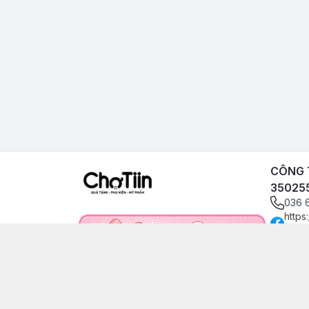
CÔNG T
35025
036 
https
angp
0366
choti