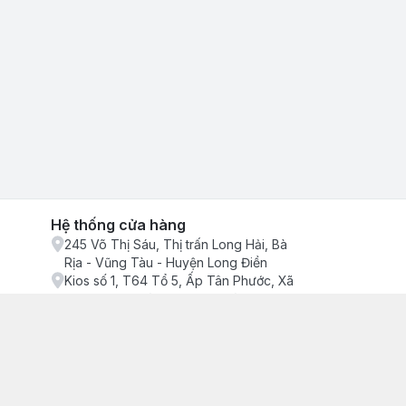
Hệ thống cửa hàng
245 Võ Thị Sáu, Thị trấn Long Hải, Bà
Rịa - Vũng Tàu - Huyện Long Điền
Kios số 1, T64 Tổ 5, Ấp Tân Phước, Xã
Phước Tỉnh, Bà Rịa - Vũng Tàu - Huyện
Long Điền
ận