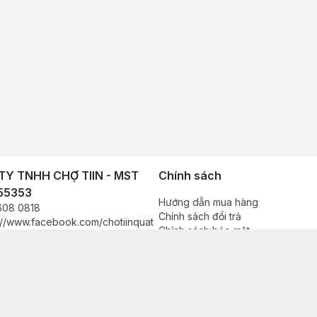
Y TNHH CHỢ TIIN - MST
Chính sách
55353
Hướng dẫn mua hàng
608 0818
Chính sách đổi trả
://www.facebook.com/chotiinquat
Chính sách bảo mật
hukien
Chính sách thanh toán
080818
Chính sách vận chuyển & giao nh
in.vn@gmail.com