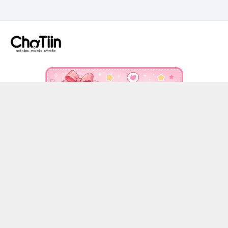
CÔNG TY TNHH CHỢ TIIN - MST 3502555353
036 608 0818
https://www.facebook.com/chotiinquatangphukien
0366080818
chotiin.vn@gmail.com
Chính sách
Hướng dẫn mua hàng