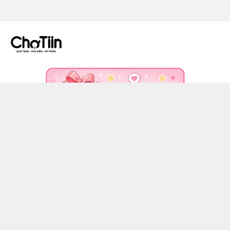
CÔNG TY TNHH CHỢ TIIN - MST 3502555353
036 608 0818
https://www.facebook.com/chotiinquatangphukien
0366080818
chotiin.vn@gmail.com
Chính sách
Hướng dẫn mua hàng