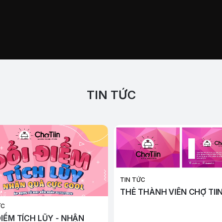
TIN TỨC
TIN TỨC
THẺ THÀNH VIÊN CHỢ TII
ỨC
ĐIỂM TÍCH LŨY - NHẬN