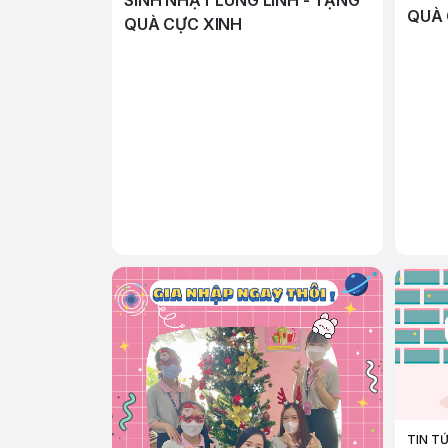
SINH NHẬT LUNG LINH - TẶNG
QUÀ
QUÀ CỰC XINH
TIN T